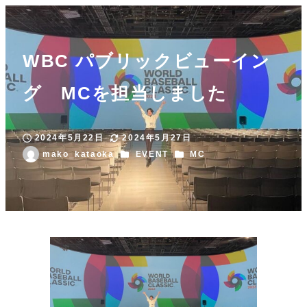
WBC パブリックビューイン
グ MCを担当しました
2024年5月22日
2024年5月27日
投稿日
更新日
カテゴリー
カテゴリー
mako_kataoka
EVENT
MC
著
者