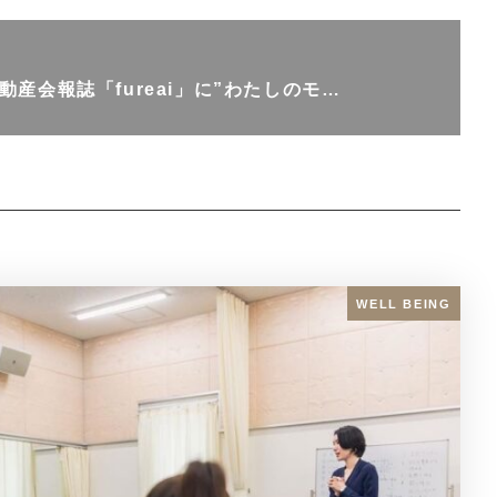
動産会報誌「fureai」に”わたしのモ…
WELL BEING