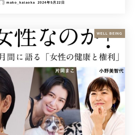
mako_kataoka
2024年5月22日
WELL BEING