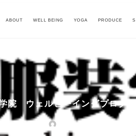
ABOUT
WELL BEING
YOGA
PRODUCE
S
学院 ウェルビーイングプログ
カテゴリー
2024年5月27日
mako_kataoka
WELL BEING
投稿日
著
者